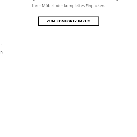
Ihrer Möbel oder komplettes Einpacken.
ZUM KOMFORT-UMZUG
e
en
ür Ihren Privatumzug o