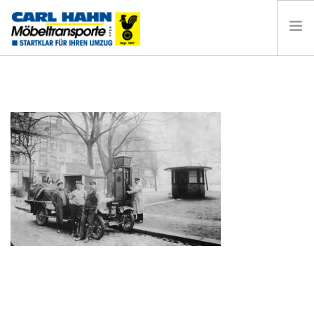
HOME
UMZUG HAMBURG
PRIVATUMZUG
BÜROUMZUG
LAGERUNG
KONTAKT