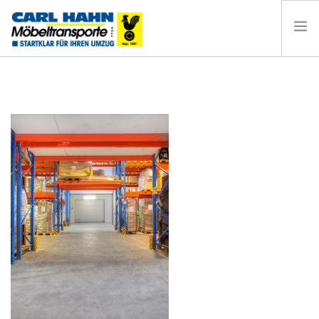
HOME
UMZUG HAMBURG
PRIVATUMZUG
BÜROUMZUG
LAGERUNG
KONTAKT