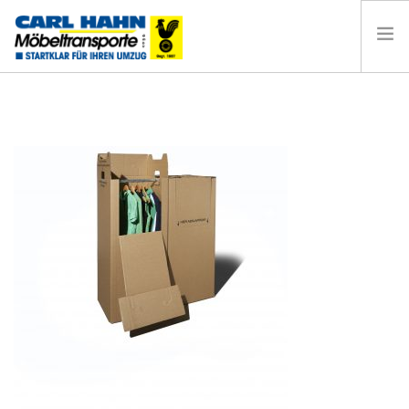
HOME
UMZUG HAMBURG
PRIVATUMZUG
BÜROUMZUG
LAGERUNG
KONTAKT