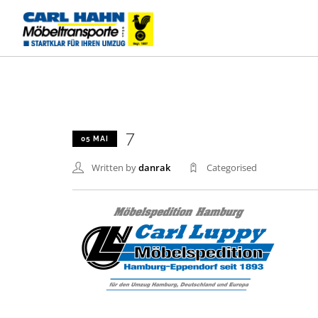
7
05 MAI
Written by
danrak
Categorised